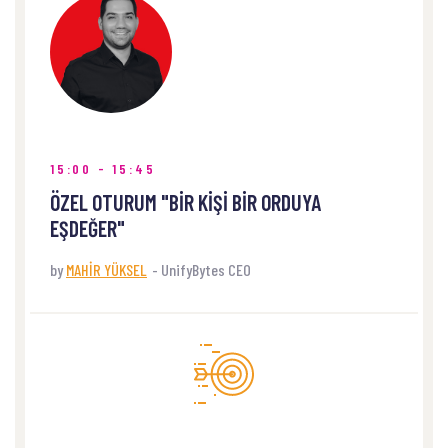
WHERE
Hall 22, Building 2, New York, United States of
America
15:00 - 15:45
ÖZEL OTURUM "BİR KİŞİ BİR ORDUYA
EŞDEĞER"
by
MAHİR YÜKSEL
-
UnifyBytes CEO
WHERE
Hall 22, Building 2, New York, United States of
America