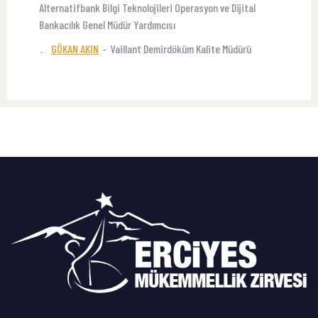
Alternatifbank Bilgi Teknolojileri Operasyon ve Dijital
Bankacılık Genel Müdür Yardımcısı
.
GÖKAN AKIN
-
Vaillant Demirdöküm Kalite Müdürü
NEREDE
Kayseri Ticaret Odası Konferans Salonu