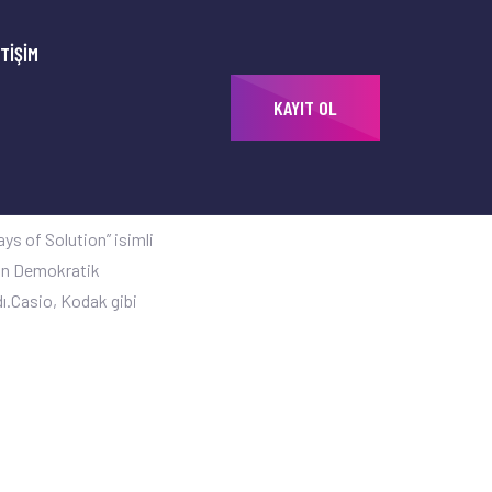
ETIŞIM
KAYIT OL
ans eğitimlerini
 olarak tamamladı.
sansını tamamladı. 2004
ys of Solution” isimli
nin Demokratik
dı.Casio, Kodak gibi