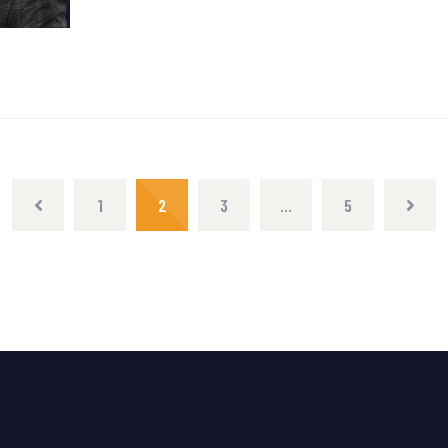
1
2
3
…
5