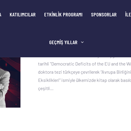
A
KATILIMCILAR
ETKİNLİK PROGRAMI
SPONSORLAR
İL
DR. MURAT CAHİD CINGIKayseri doğumludur. Lis
GEÇMIŞ YILLAR
Marmara ve Boğaziçi üniversitelerinde İngilizce
Marmara Üniversitesi’nde 1999 yılında yğksek li
tarihli “Democratic Deficits of the EU and the Wa
doktora tezi türkçeye çevrilerek “Avrupa Birliği
Eksiklikleri” ismiyle ülkemizde kitap olarak basıl
çeşitli...