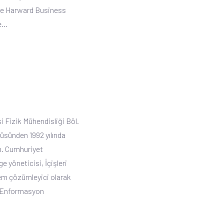
 ve Harward Business
...
Fizik Mühendisliği Böl.
üsünden 1992 yılında
ı. Cumhuriyet
 yöneticisi, İçişleri
em çözümleyici olarak
PM Enformasyon