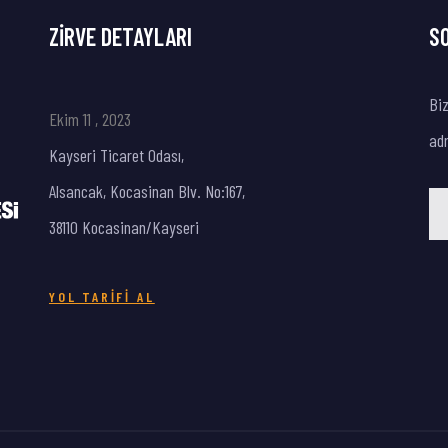
ZIRVE DETAYLARI
S
Biz
Ekim 11 , 2023
adr
Kayseri Ticaret Odası,
Alsancak, Kocasinan Blv. No:167,
38110 Kocasinan/Kayseri
YOL TARIFI AL