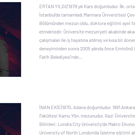
ERTAN YILDIZ1979 yılı Kars doğumludur. İlk, orta
İstanbul’da tamamladı.Marmara Üniversitesi Çev
Bölümünden mezun oldu, doktora eğitimi ayni 
etmektedir. Üniversite mezuniyeti akabinde ak
çalışmaları ile iş hayatına atılmış ve kısa bir don
deneyiminden sonra 2005 yılında önce Eminönü 
Fatih Belediyesi’nde...
İNAN EKİCİ1970, Adana doğumludur. 1991 Ankara 
Fakültesi Kamu Yön. mezunudur. Gazi Üniversite
Bilimleri, Londra City University’de Makro Ekono
University of North London’da İşletme eğitimi al