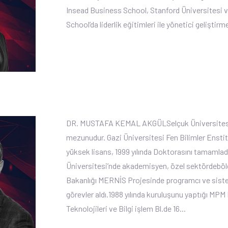
Insead Business School, Stanford Üniversitesi
School’da liderlik eğitimleri ile yönetici geliştirme
DR. MUSTAFA KEMAL AKGÜLSelçuk Üniversitesi 
mezunudur. Gazi Üniversitesi Fen Bilimler Enstit
yüksek lisans, 1999 yılında Doktorasını tamamlad
Üniversitesi’nde akademisyen, özel sektördebölge
Bakanlığı MERNİS Projesinde programcı ve sist
görevler aldı.1988 yılında kuruluşunu yaptığı M
Teknolojileri ve Bilgi işlem Bl.de 16...